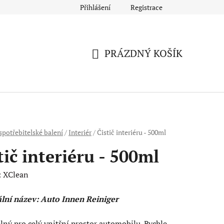
Přihlášení
Registrace
PRÁZDNÝ KOŠÍK
NÁKUPNÍ
KOŠÍK
spotřebitelské balení
/
Interiér
/
Čistič interiéru - 500ml
tič interiéru - 500ml
:
XClean
ální název: Auto Innen Reiniger
lný pro celý vnitřní prostor automobilu. Rychle