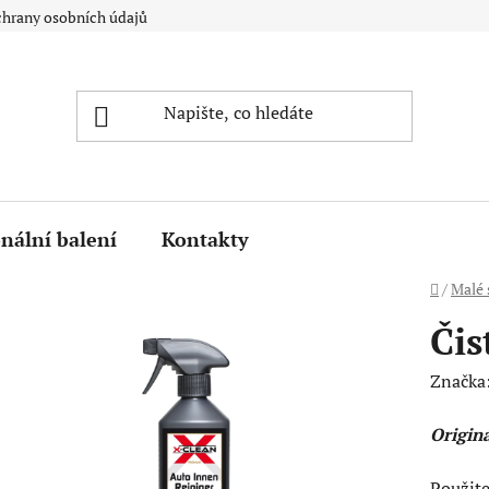
hrany osobních údajů
nální balení
Kontakty
Domů
/
Malé 
Čis
Značka
Origin
Použite