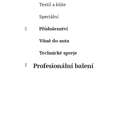
e
n
Textil a kůže
í
Speciální
p
a
Příslušenství
n
Vůně do auta
e
l
Technické spreje
Profesionální balení