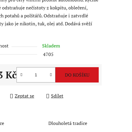
ě odstraňuje nečistoty z kokpitu, oblečení,
ch potahů a polštářů. Odstraňuje i zatvrdlé
ty jako je nikotin, tuk, olej atd. Dodává svěží
nost
Skladem
4705
3 Kč
DO KOŠÍKU
 cena:
Zeptat se
Sdílet
ce
Dlouholetá tradice