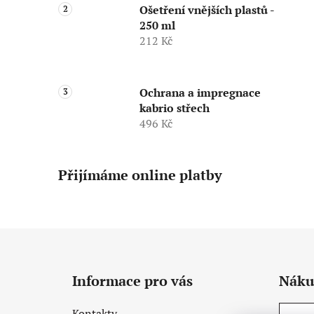
Ošetření vnějších plastů -
250 ml
212 Kč
Ochrana a impregnace
kabrio střech
496 Kč
Přijímáme online platby
Z
á
Informace pro vás
Náku
p
a
Kontakty