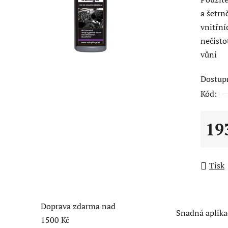
a šetrn
vnitřní
nečisto
vůni
Dostup
Kód:
19
Měrná
Tisk
Doprava zdarma nad
Snadná aplika
1500 Kč