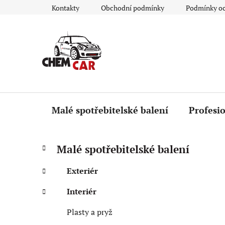
Přejít
Kontakty
Obchodní podmínky
Podmínky oc
na
obsah
Malé spotřebitelské balení
Profesio
P
K
Přeskočit
Malé spotřebitelské balení
a
kategorie
o
t
s
Exteriér
e
t
g
Interiér
r
o
a
r
Plasty a pryž
i
n