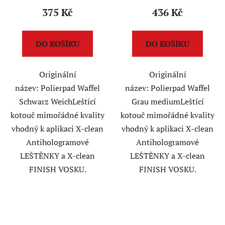
375 Kč
436 Kč
DO KOŠÍKU
DO KOŠÍKU
Originální
Originální
název: Polierpad Waffel
název: Polierpad Waffel
Schwarz WeichLeštící
Grau mediumLeštící
kotouč mimořádné kvality
kotouč mimořádné kvality
vhodný k aplikaci X-clean
vhodný k aplikaci X-clean
Antihologramové
Antihologramové
LEŠTĚNKY a X-clean
LEŠTĚNKY a X-clean
FINISH VOSKU.
FINISH VOSKU.