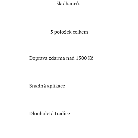
škrábanců.
5
položek celkem
O
v
l
á
Doprava zdarma nad 1500 Kč
d
a
c
í
Snadná aplikace
p
r
v
k
Dlouholetá tradice
y
v
ý
p