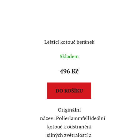
Leštící kotouč beránek
Skladem
496 Kč
DO KOŠÍKU
Originální
název: PolierlammfellIdeální
kotouč k odstranění
silných zvětralostí a