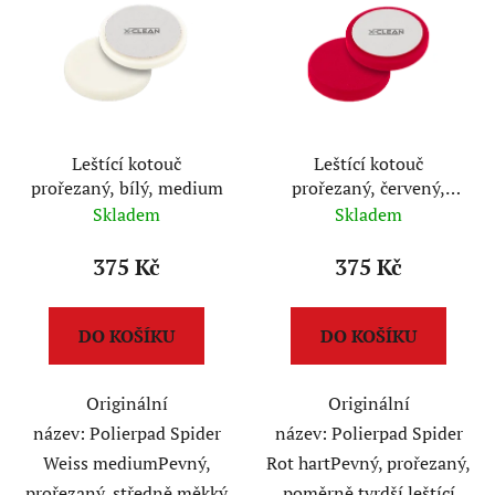
r
p
o
i
d
s
u
p
k
r
t
Leštící kotouč
Leštící kotouč
o
ů
prořezaný, bílý, medium
prořezaný, červený,
d
tvrdý
Skladem
Skladem
u
k
375 Kč
375 Kč
t
ů
DO KOŠÍKU
DO KOŠÍKU
Originální
Originální
název: Polierpad Spider
název: Polierpad Spider
Weiss mediumPevný,
Rot hartPevný, prořezaný,
prořezaný, středně měkký
poměrně tvrdší leštící