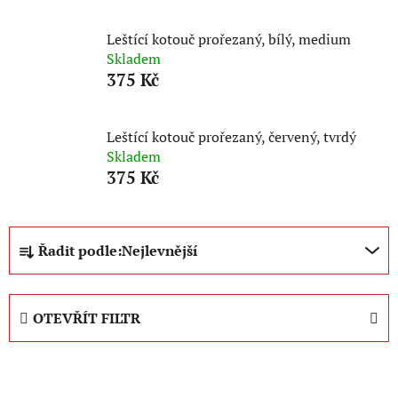
Leštící kotouč prořezaný, bílý, medium
Skladem
375 Kč
Leštící kotouč prořezaný, červený, tvrdý
Skladem
375 Kč
Ř
Řadit podle:
Nejlevnější
a
z
e
OTEVŘÍT FILTR
n
í
V
p
ý