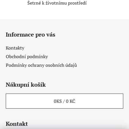
Šetrné k životnímu prostředí
i
s
u
Z
á
Informace pro vás
p
a
Kontakty
t
Obchodní podmínky
í
Podmínky ochrany osobních údajů
Nákupní košík
0
KS /
0 KČ
Kontakt