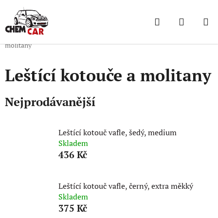
Přejít
na
Hledat
NÁKUP
obsah
Domů
/
Malé spotřebitelské balení
/
Příslušenství
/
Leštící kotouče a
KOŠÍK
molitany
Leštící kotouče a molitany
Nejprodávanější
Leštící kotouč vafle, šedý, medium
Skladem
436 Kč
Leštící kotouč vafle, černý, extra měkký
Skladem
375 Kč