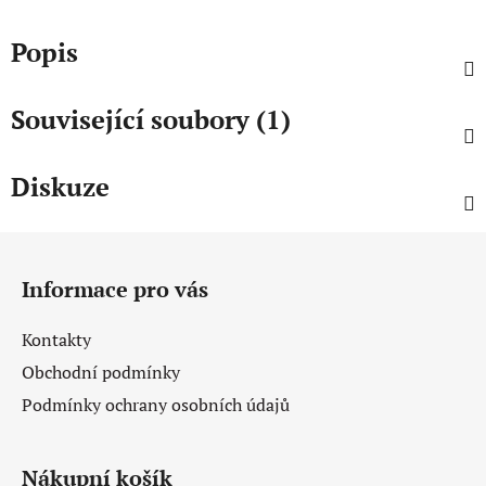
Popis
Související soubory (1)
Diskuze
Z
á
Informace pro vás
p
a
Kontakty
t
Obchodní podmínky
í
Podmínky ochrany osobních údajů
Nákupní košík