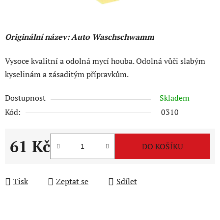
Originální název: Auto Waschschwamm
Vysoce kvalitní a odolná mycí houba. Odolná vůči slabým
kyselinám a zásaditým přípravkům.
Dostupnost
Skladem
Kód:
0310
61 Kč
DO KOŠÍKU
Měrná cena:
Tisk
Zeptat se
Sdílet