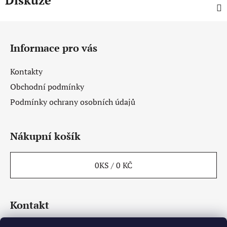
Diskuze
Z
á
Informace pro vás
p
a
Kontakty
t
Obchodní podmínky
í
Podmínky ochrany osobních údajů
Nákupní košík
0
KS /
0 KČ
Kontakt