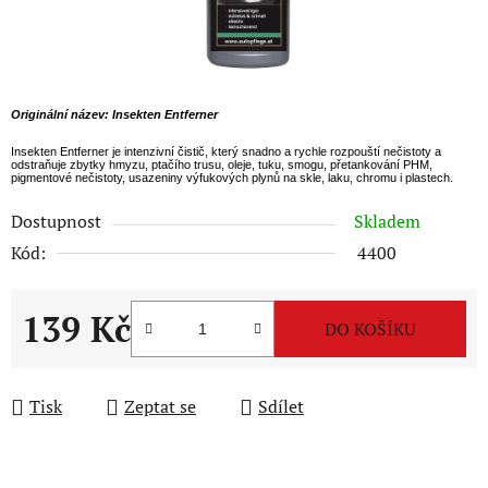
Originální název: Insekten Entferner
Insekten Entferner je intenzivní čistič, který snadno a rychle rozpouští nečistoty a
odstraňuje zbytky hmyzu, ptačího trusu, oleje, tuku, smogu, přetankování PHM,
pigmentové nečistoty, usazeniny výfukových plynů na skle, laku, chromu i plastech.
Dostupnost
Skladem
Kód:
4400
139 Kč
DO KOŠÍKU
Měrná cena:
Tisk
Zeptat se
Sdílet