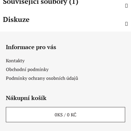
Související soubory (1)
Diskuze
Z
á
Informace pro vás
p
a
Kontakty
t
Obchodní podmínky
í
Podmínky ochrany osobních údajů
Nákupní košík
0
KS /
0 KČ