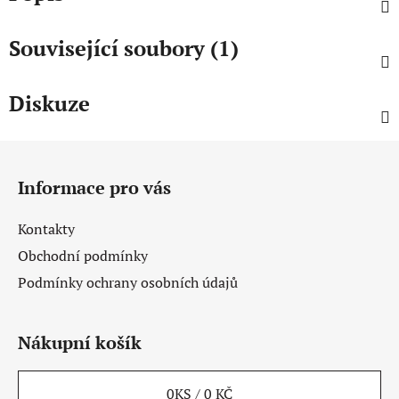
Související soubory (1)
Diskuze
Z
á
Informace pro vás
p
a
Kontakty
t
Obchodní podmínky
í
Podmínky ochrany osobních údajů
Nákupní košík
0
KS /
0 KČ