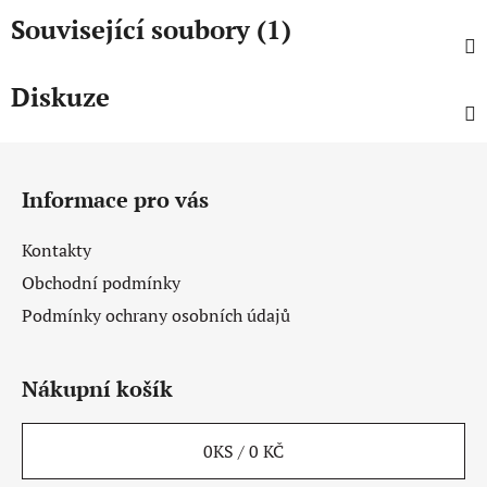
Související soubory (1)
Diskuze
Z
á
Informace pro vás
p
a
Kontakty
t
Obchodní podmínky
í
Podmínky ochrany osobních údajů
Nákupní košík
0
KS /
0 KČ